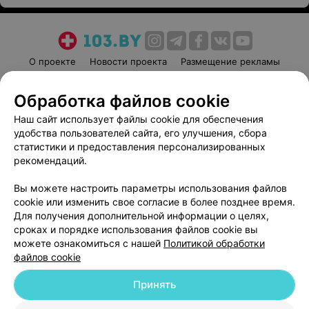
О проекте
Новости проекта
Размещение рекламы
Медицинский маркетинг
Публичный договор
Обработка файлов cookie
Пользовательское соглашение
Способы оплаты
Наш сайт использует файлы cookie для обеспечения
Вакансии
Партнеры
удобства пользователей сайта, его улучшения, сбора
Написать руководителю 103.by
статистики и предоставления персонализированных
Написать в поддержку
рекомендаций.
Персональные настройки cookie
Вы можете настроить параметры использования файлов
Обработка персональных данных
cookie или изменить свое согласие в более позднее время.
Для получения дополнительной информации о целях,
сроках и порядке использования файлов cookie вы
можете ознакомиться с нашей
Политикой обработки
файлов cookie
Принять
© 2026 ООО «Артокс Лаб», УНП 191700409
| 220012, Республика Беларусь,
г. Минск, улица Толбухина, 2, пом. 16 | help@103.by