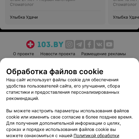
Стоматолог
Стоматолог
Улыбка Удачи
Улыбка Удач
О проекте
Новости проекта
Размещение рекламы
Медицинский маркетинг
Публичный договор
Обработка файлов cookie
Пользовательское соглашение
Способы оплаты
Наш сайт использует файлы cookie для обеспечения
Вакансии
Партнеры
удобства пользователей сайта, его улучшения, сбора
Написать руководителю 103.by
статистики и предоставления персонализированных
Написать в поддержку
рекомендаций.
Персональные настройки cookie
Вы можете настроить параметры использования файлов
Обработка персональных данных
cookie или изменить свое согласие в более позднее время.
Для получения дополнительной информации о целях,
сроках и порядке использования файлов cookie вы
можете ознакомиться с нашей
Политикой обработки