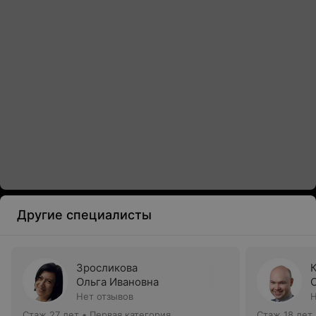
Другие специалисты
Зросликова
Ольга Ивановна
Нет отзывов
Н
Стаж 27 лет
•
Первая категория
Стаж 18 лет