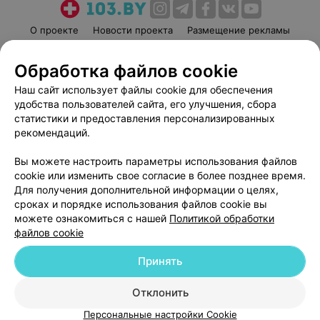
О проекте
Новости проекта
Размещение рекламы
Медицинский маркетинг
Публичный договор
Обработка файлов cookie
Пользовательское соглашение
Способы оплаты
Наш сайт использует файлы cookie для обеспечения
Вакансии
Партнеры
удобства пользователей сайта, его улучшения, сбора
Написать руководителю 103.by
статистики и предоставления персонализированных
Написать в поддержку
рекомендаций.
Персональные настройки cookie
Вы можете настроить параметры использования файлов
Обработка персональных данных
cookie или изменить свое согласие в более позднее время.
Для получения дополнительной информации о целях,
сроках и порядке использования файлов cookie вы
можете ознакомиться с нашей
Политикой обработки
файлов cookie
Принять
© 2026 ООО «Артокс Лаб», УНП 191700409
| 220012, Республика Беларусь,
г. Минск, улица Толбухина, 2, пом. 16 | help@103.by
Отклонить
Служба поддержки
+375 291212755
Персональные настройки Cookie