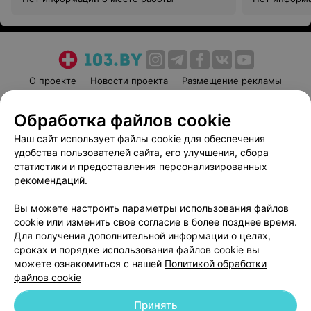
О проекте
Новости проекта
Размещение рекламы
Медицинский маркетинг
Публичный договор
Обработка файлов cookie
Пользовательское соглашение
Способы оплаты
Наш сайт использует файлы cookie для обеспечения
Вакансии
Партнеры
удобства пользователей сайта, его улучшения, сбора
Написать руководителю 103.by
статистики и предоставления персонализированных
Написать в поддержку
рекомендаций.
Персональные настройки cookie
Вы можете настроить параметры использования файлов
Обработка персональных данных
cookie или изменить свое согласие в более позднее время.
Для получения дополнительной информации о целях,
сроках и порядке использования файлов cookie вы
можете ознакомиться с нашей
Политикой обработки
файлов cookie
Принять