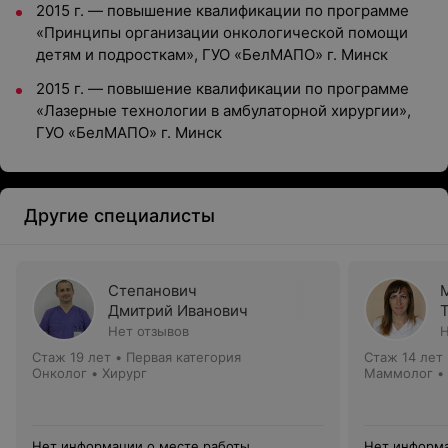
2015 г. — повышение квалификации по программе
«Принципы организации онкологической помощи
детям и подросткам», ГУО «БелМАПО» г. Минск
2015 г. — повышение квалификации по программе
«Лазерные технологии в амбулаторной хирургии»,
ГУО «БелМАПО» г. Минск
Другие специалисты
Степанович
Дмитрий Иванович
Нет отзывов
Н
Стаж 19 лет
•
Первая категория
Стаж 14 лет
Онколог • Хирург
Маммолог •
Нет информации о месте работы
Нет информа