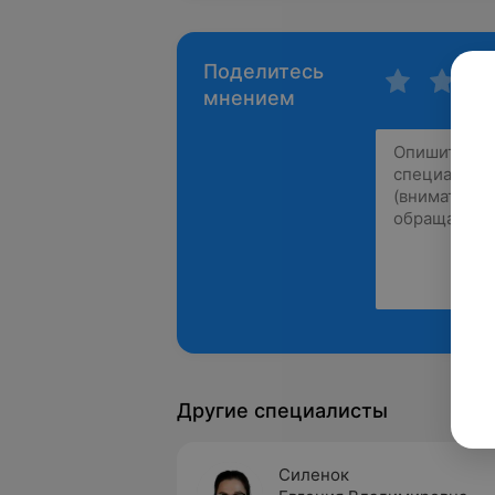
Поделитесь
мнением
Другие специалисты
Силенок