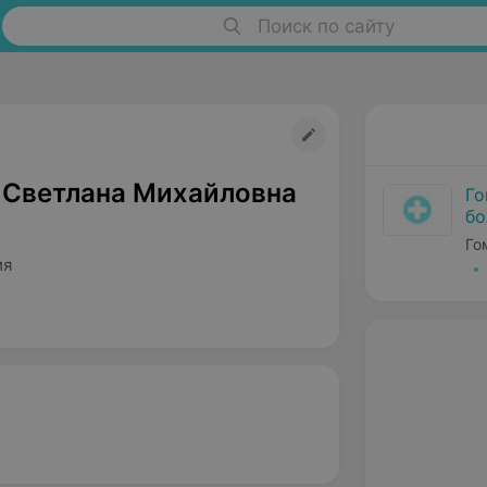
Поиск по сайту
 Светлана Михайловна
Го
бо
Го
ия