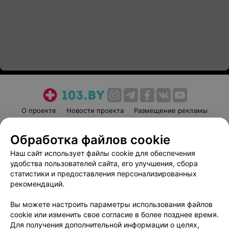
О проекте
Новости проекта
Размещение рекламы
Медицинский маркетинг
Публичный договор
Обработка файлов cookie
Пользовательское соглашение
Способы оплаты
Наш сайт использует файлы cookie для обеспечения
Вакансии
Партнеры
удобства пользователей сайта, его улучшения, сбора
Написать руководителю 103.by
статистики и предоставления персонализированных
Написать в поддержку
рекомендаций.
Персональные настройки cookie
Вы можете настроить параметры использования файлов
Обработка персональных данных
cookie или изменить свое согласие в более позднее время.
Для получения дополнительной информации о целях,