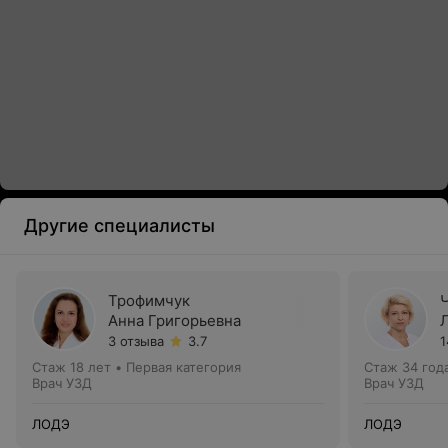
Другие специалисты
Трофимчук
Анна Григорьевна
3 отзыва
3.7
1
Стаж 18 лет
•
Первая категория
Стаж 34 год
Врач УЗД
Врач УЗД
ЛОДЭ
ЛОДЭ