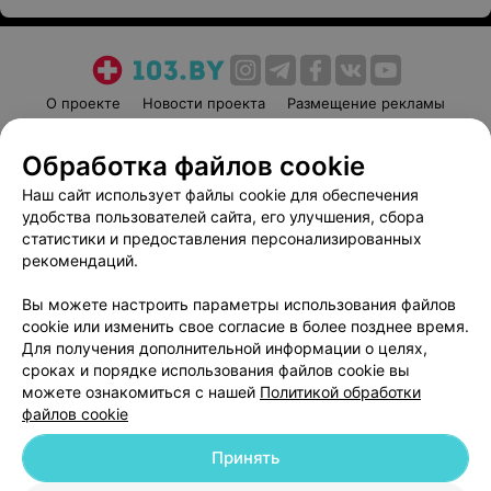
О проекте
Новости проекта
Размещение рекламы
Медицинский маркетинг
Публичный договор
Обработка файлов cookie
Пользовательское соглашение
Способы оплаты
Наш сайт использует файлы cookie для обеспечения
Вакансии
Партнеры
удобства пользователей сайта, его улучшения, сбора
Написать руководителю 103.by
статистики и предоставления персонализированных
Написать в поддержку
рекомендаций.
Персональные настройки cookie
Вы можете настроить параметры использования файлов
Обработка персональных данных
cookie или изменить свое согласие в более позднее время.
Для получения дополнительной информации о целях,
сроках и порядке использования файлов cookie вы
можете ознакомиться с нашей
Политикой обработки
файлов cookie
Принять
© 2026 ООО «Артокс Лаб», УНП 191700409
| 220012, Республика Беларусь,