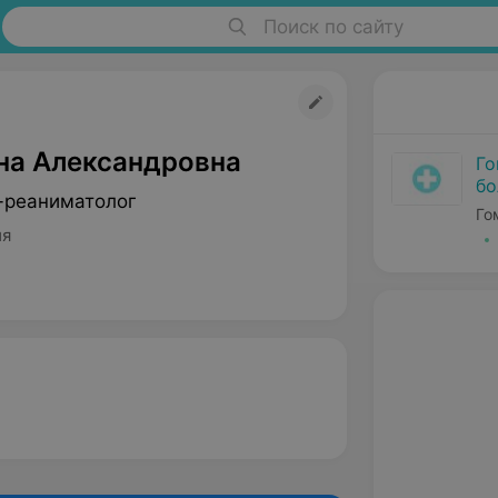
Поиск по сайту
яна Александровна
Го
бо
-реаниматолог
Го
ия