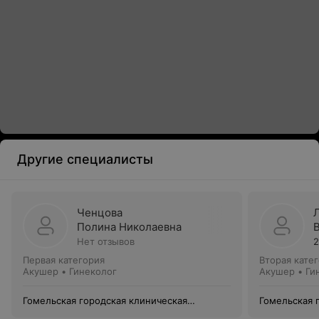
Другие специалисты
Ченцова
Полина Николаевна
Нет отзывов
2
Первая категория
Вторая кате
Акушер • Гинеколог
Акушер • Ги
Гомельская городская клиническая
Гомельская 
больница №2
больница №