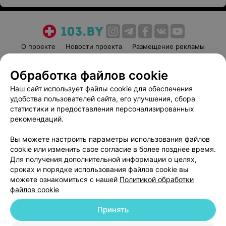
О проекте
Новости проекта
Размещение рекламы
Медицинский маркетинг
Публичный договор
Обработка файлов cookie
Пользовательское соглашение
Способы оплаты
Наш сайт использует файлы cookie для обеспечения
Вакансии
Партнеры
удобства пользователей сайта, его улучшения, сбора
Написать руководителю 103.by
статистики и предоставления персонализированных
Написать в поддержку
рекомендаций.
Персональные настройки cookie
Вы можете настроить параметры использования файлов
Обработка персональных данных
cookie или изменить свое согласие в более позднее время.
Для получения дополнительной информации о целях,
сроках и порядке использования файлов cookie вы
можете ознакомиться с нашей
Политикой обработки
файлов cookie
Принять
© 2026 ООО «Артокс Лаб», УНП 191700409
| 220012, Республика Беларусь,