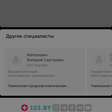
Другие специалисты
Матюкевич
Валерий Сергеевич
Нет отзывов
Н
Высшая категория
Первая кате
Анестезиолог-реаниматолог
Анестезиоло
Гомельская городская клиническая
Гомельская 
больница №2
больница №