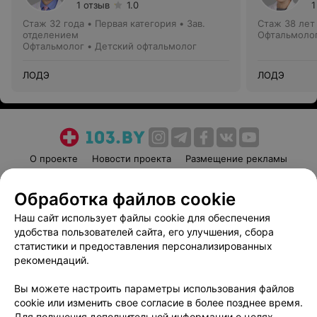
1 отзыв
1.0
1
Стаж 32 года
•
Первая категория
•
Зав.
Стаж 38 лет
отделением
Офтальмоло
Офтальмолог • Детский офтальмолог
ЛОДЭ
ЛОДЭ
О проекте
Новости проекта
Размещение рекламы
Медицинский маркетинг
Публичный договор
Обработка файлов cookie
Пользовательское соглашение
Способы оплаты
Наш сайт использует файлы cookie для обеспечения
Вакансии
Партнеры
удобства пользователей сайта, его улучшения, сбора
Написать руководителю 103.by
статистики и предоставления персонализированных
Написать в поддержку
рекомендаций.
Персональные настройки cookie
Вы можете настроить параметры использования файлов
Обработка персональных данных
cookie или изменить свое согласие в более позднее время.
Для получения дополнительной информации о целях,