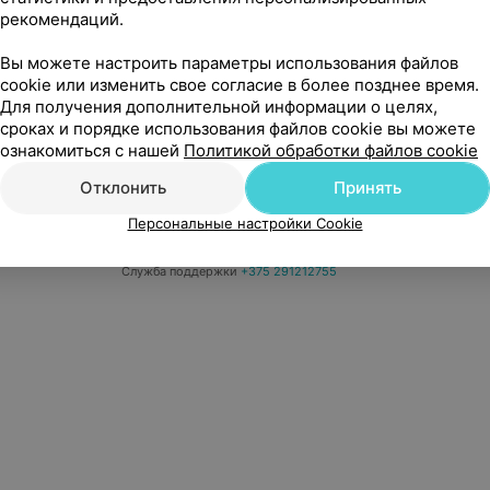
рекомендаций.
Вы можете настроить параметры использования файлов
едицинский маркетинг
Публичный договор
Пользовательское 
cookie или изменить свое согласие в более позднее время.
Для получения дополнительной информации о целях,
Написать в поддержку
Персональные настройки cookie
Обра
сроках и порядке использования файлов cookie вы можете
ознакомиться с нашей
Политикой обработки файлов cookie
Отклонить
Принять
Персональные настройки Cookie
б», УНП 191700409
| 220012, Республика Беларусь, г. Минск, улица Толбухина, 2, п
Служба поддержки
+375 291212755