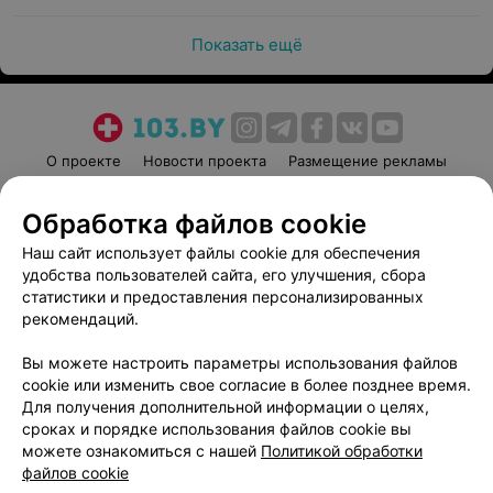
Показать ещё
О проекте
Новости проекта
Размещение рекламы
Медицинский маркетинг
Публичный договор
Обработка файлов cookie
Пользовательское соглашение
Способы оплаты
Наш сайт использует файлы cookie для обеспечения
Вакансии
Партнеры
удобства пользователей сайта, его улучшения, сбора
Написать руководителю 103.by
статистики и предоставления персонализированных
Написать в поддержку
рекомендаций.
Персональные настройки cookie
Вы можете настроить параметры использования файлов
Обработка персональных данных
cookie или изменить свое согласие в более позднее время.
Для получения дополнительной информации о целях,
сроках и порядке использования файлов cookie вы
можете ознакомиться с нашей
Политикой обработки
файлов cookie