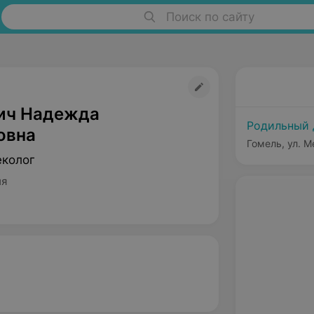
Поиск по сайту
ич Надежда
Родильный
овна
Гомель, ул. М
еколог
ия