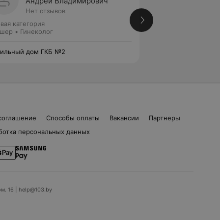
Андрей Владимирович
Дарья
Нет отзывов
Нет от
вая категория
Акушер • Гинекол
шер • Гинеколог
ильный дом ГКБ №2
Родильный дом Г
соглашение
Способы оплаты
Вакансии
Партнеры
ботка персональных данных
ом. 16 | help@103.by