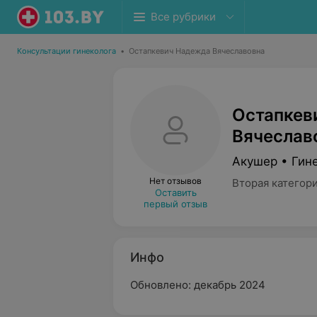
Все рубрики
Консультации гинеколога
•
Остапкевич Надежда Вячеславовна
Остапкев
Вячеслав
Акушер • Гин
Нет отзывов
Вторая категор
Оставить
первый отзыв
Инфо
Обновлено: декабрь 2024