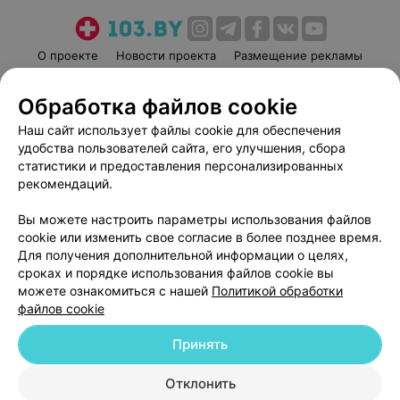
О проекте
Новости проекта
Размещение рекламы
Медицинский маркетинг
Публичный договор
Обработка файлов cookie
Пользовательское соглашение
Способы оплаты
Наш сайт использует файлы cookie для обеспечения
Вакансии
Партнеры
удобства пользователей сайта, его улучшения, сбора
Написать руководителю 103.by
статистики и предоставления персонализированных
Написать в поддержку
рекомендаций.
Персональные настройки cookie
Вы можете настроить параметры использования файлов
Обработка персональных данных
cookie или изменить свое согласие в более позднее время.
Для получения дополнительной информации о целях,
сроках и порядке использования файлов cookie вы
можете ознакомиться с нашей
Политикой обработки
файлов cookie
Принять
© 2026 ООО «Артокс Лаб», УНП 191700409
| 220012, Республика Беларусь,
г. Минск, улица Толбухина, 2, пом. 16 | help@103.by
Отклонить