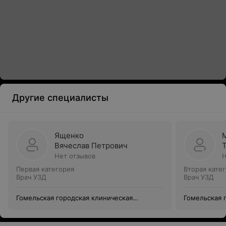
Другие специалисты
Ященко
Вячеслав Петрович
Нет отзывов
Н
Первая категория
Вторая кате
Врач УЗД
Врач УЗД
Гомельская городская клиническая
Гомельская 
больница №2
больница №