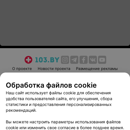
О проекте
Новости проекта
Размещение рекламы
Медицинский маркетинг
Публичный договор
Обработка файлов cookie
Пользовательское соглашение
Способы оплаты
Наш сайт использует файлы cookie для обеспечения
Вакансии
Партнеры
удобства пользователей сайта, его улучшения, сбора
Написать руководителю 103.by
статистики и предоставления персонализированных
Написать в поддержку
рекомендаций.
Персональные настройки cookie
Вы можете настроить параметры использования файлов
Обработка персональных данных
cookie или изменить свое согласие в более позднее время.