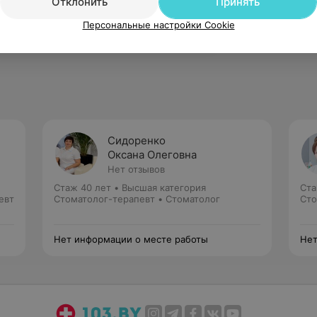
Отклонить
Принять
ческая стоматология».
Персональные настройки Cookie
Сидоренко
Оксана Олеговна
Нет отзывов
Стаж 40 лет
•
Высшая категория
Ста
евт
Стоматолог-терапевт • Стоматолог
Сто
Нет информации о месте работы
Нет