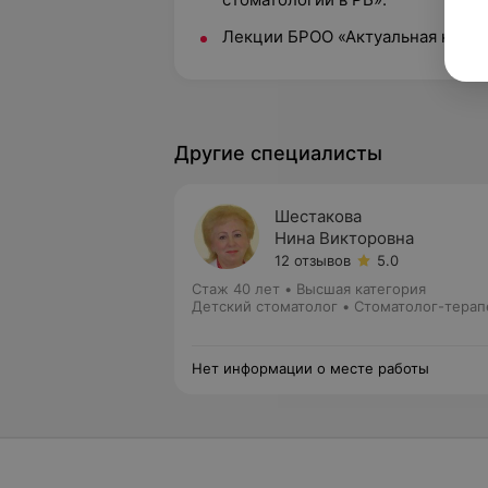
Лекции БРОО «Актуальная клини
Другие специалисты
Шестакова
Нина Викторовна
12 отзывов
5.0
Стаж 40 лет
•
Высшая категория
Детский стоматолог • Стоматолог-терап
Нет информации о месте работы