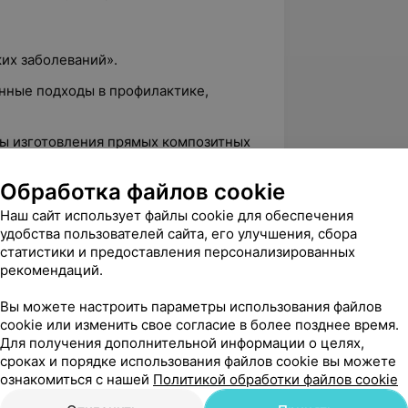
их заболеваний».
нные подходы в профилактике,
еты изготовления прямых композитных
Обработка файлов cookie
ной эндодонтии».
Наш сайт использует файлы cookie для обеспечения
в из полиамидного волокна.
удобства пользователей сайта, его улучшения, сбора
ой метод – Польша.
статистики и предоставления персонализированных
рекомендаций.
й стоматологический конгресс.
».
Вы можете настроить параметры использования файлов
cookie или изменить свое согласие в более позднее время.
еваний слизистой оболочки полости
Для получения дополнительной информации о целях,
иодонта».
сроках и порядке использования файлов cookie вы можете
ознакомиться с нашей
Политикой обработки файлов cookie
еская конференция «День высокой