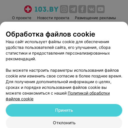
О проекте
Новости проекта
Размещение рекламы
Медицинский маркетинг
Публичный договор
Обработка файлов cookie
Пользовательское соглашение
Способы оплаты
Наш сайт использует файлы cookie для обеспечения
Вакансии
Партнеры
удобства пользователей сайта, его улучшения, сбора
Написать руководителю 103.by
статистики и предоставления персонализированных
Написать в поддержку
рекомендаций.
Персональные настройки cookie
Вы можете настроить параметры использования файлов
Обработка персональных данных
cookie или изменить свое согласие в более позднее время.
Для получения дополнительной информации о целях,
сроках и порядке использования файлов cookie вы
можете ознакомиться с нашей
Политикой обработки
файлов cookie
Принять
© 2026 ООО «Артокс Лаб», УНП 191700409
| 220012, Республика Беларусь,
г. Минск, улица Толбухина, 2, пом. 16 | help@103.by
Отклонить