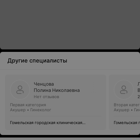
Другие специалисты
Ченцова
Полина Николаевна
Нет отзывов
2
Первая категория
Вторая кате
Акушер • Гинеколог
Акушер • Ги
Гомельская городская клиническая
Гомельская 
больница №2
больница №