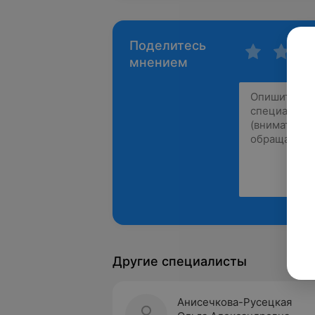
Поделитесь
мнением
Другие специалисты
Анисечкова-Русецкая