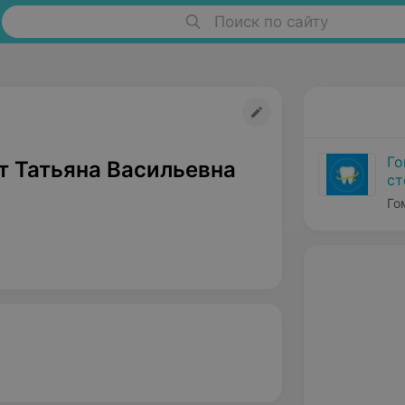
Поиск по сайту
Го
т Татьяна Васильевна
ст
Го