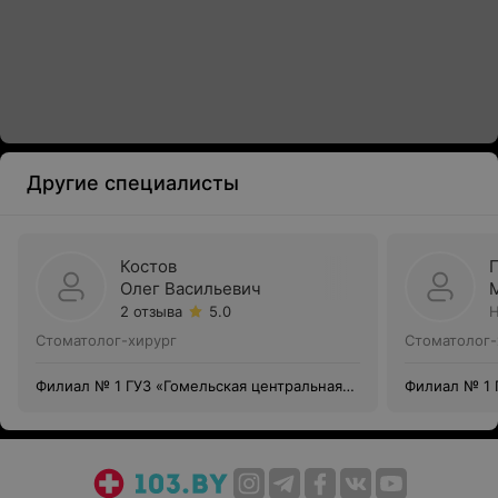
Другие специалисты
Костов
Олег Васильевич
2 отзыва
5.0
Н
Стоматолог-хирург
Стоматолог-
Филиал № 1 ГУЗ «Гомельская центральная
Филиал № 1 
городская стоматологическая поликлиника»
городская с