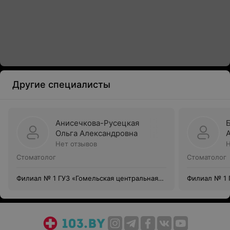
Другие специалисты
Анисечкова-Русецкая
Ольга Александровна
Нет отзывов
Н
Стоматолог
Стоматолог
Филиал № 1 ГУЗ «Гомельская центральная
Филиал № 1 
городская стоматологическая поликлиника»
городская с