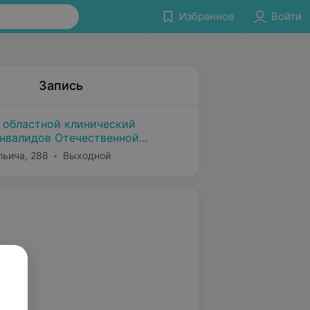
Избранное
Войти
Запись
 областной клинический
инвалидов Отечественной
льича, 288
Выходной