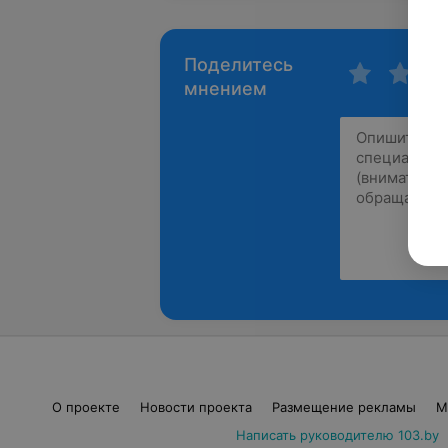
Поделитесь
мнением
О проекте
Новости проекта
Размещение рекламы
М
Написать руководителю 103.by