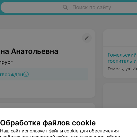
Поиск по сайту
ена Анатольевна
Гомельский
госпиталь 
ирург
войны
Гомель, ул. И
твержден
Обработка файлов cookie
Наш сайт использует файлы cookie для обеспечения
удобства пользователей сайта, его улучшения, сбора