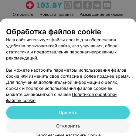
О проекте
Новости проекта
Размещение рекламы
Медицинский маркетинг
Публичный договор
Обработка файлов cookie
Пользовательское соглашение
Способы оплаты
Наш сайт использует файлы cookie для обеспечения
Вакансии
Партнеры
удобства пользователей сайта, его улучшения, сбора
Написать руководителю 103.by
статистики и предоставления персонализированных
Написать в поддержку
рекомендаций.
Персональные настройки cookie
Вы можете настроить параметры использования файлов
Обработка персональных данных
cookie или изменить свое согласие в более позднее время.
Для получения дополнительной информации о целях,
сроках и порядке использования файлов cookie вы
можете ознакомиться с нашей
Политикой обработки
файлов cookie
Принять
© 2026 ООО «Артокс Лаб», УНП 191700409
| 220012, Республика Беларусь,
г. Минск, улица Толбухина, 2, пом. 16 | help@103.by
Отклонить
Служба поддержки
+375 291212755
Персональные настройки Cookie