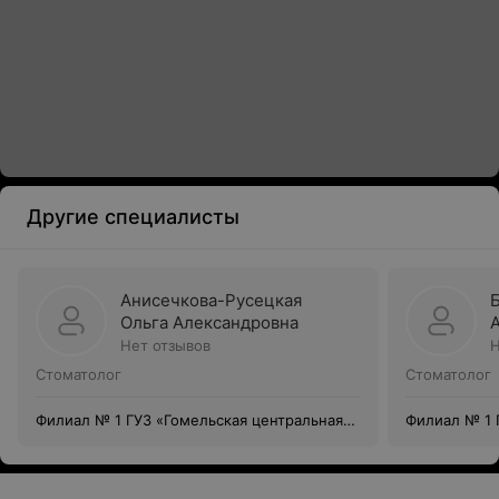
Другие специалисты
Анисечкова-Русецкая
Ольга Александровна
Нет отзывов
Н
Стоматолог
Стоматолог
Филиал № 1 ГУЗ «Гомельская центральная
Филиал № 1 
городская стоматологическая поликлиника»
городская с