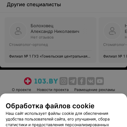
Другие специалисты
Болоховец
Александр Николаевич
Нет отзывов
Н
Стоматолог-ортопед
Стоматолог-
Филиал № 1 ГУЗ «Гомельская центральная
Филиал № 1 
городская стоматологическая поликлиника»
городская с
О проекте
Новости проекта
Размещение рекламы
Медицинский маркетинг
Публичный договор
Обработка файлов cookie
Пользовательское соглашение
Способы оплаты
Наш сайт использует файлы cookie для обеспечения
Вакансии
Партнеры
удобства пользователей сайта, его улучшения, сбора
Написать руководителю 103.by
статистики и предоставления персонализированных