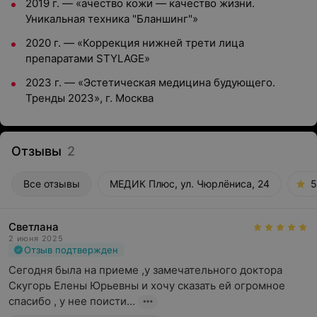
2019 г. — «ачество кожи — качество жизни.
Уникальная техника "Бланшинг"»
2020 г. — «Коррекция нижней трети лица
препаратами STYLAGE»
2023 г. — «Эстетическая медицина будующего.
Тренды 2023», г. Москва
Отзывы
2
Все отзывы
МЕДИК Плюс, ул. Чюрлёниса, 24
5
Светлана
2 июня 2025
Отзыв подтвержден
Сегодня была на приеме ,у замечательного доктора 
Скугорь Елены Юрьевны и хочу сказать ей огромное 
спасибо , у нее поисти...