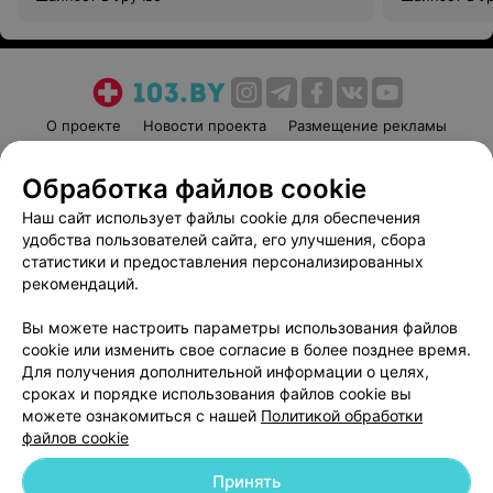
О проекте
Новости проекта
Размещение рекламы
Медицинский маркетинг
Публичный договор
Обработка файлов cookie
Пользовательское соглашение
Способы оплаты
Наш сайт использует файлы cookie для обеспечения
Вакансии
Партнеры
удобства пользователей сайта, его улучшения, сбора
Написать руководителю 103.by
статистики и предоставления персонализированных
Написать в поддержку
рекомендаций.
Персональные настройки cookie
Вы можете настроить параметры использования файлов
Обработка персональных данных
cookie или изменить свое согласие в более позднее время.
Для получения дополнительной информации о целях,
сроках и порядке использования файлов cookie вы
можете ознакомиться с нашей
Политикой обработки
файлов cookie
Принять