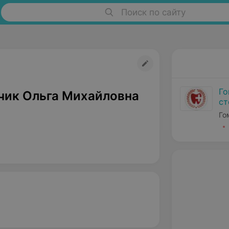
Поиск по сайту
Го
чик Ольга Михайловна
ст
Го