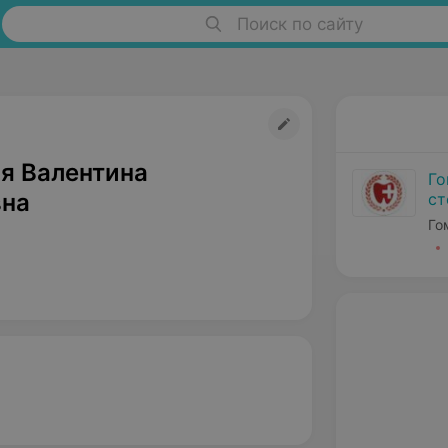
Поиск по сайту
я Валентина
Го
на
ст
Го