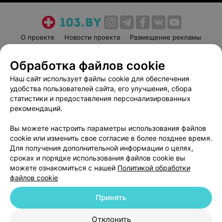
О проекте
Новости проекта
Размещение рекламы
Медицинский маркетинг
Публичный договор
Обработка файлов cookie
Пользовательское соглашение
Способы оплаты
Наш сайт использует файлы cookie для обеспечения
Вакансии
Партнеры
удобства пользователей сайта, его улучшения, сбора
Написать руководителю 103.by
статистики и предоставления персонализированных
Написать в поддержку
рекомендаций.
Персональные настройки cookie
Вы можете настроить параметры использования файлов
Обработка персональных данных
cookie или изменить свое согласие в более позднее время.
Для получения дополнительной информации о целях,
сроках и порядке использования файлов cookie вы
можете ознакомиться с нашей
Политикой обработки
файлов cookie
Принять
© 2026 ООО «Артокс Лаб», УНП 191700409
| 220012, Республика Беларусь,
г. Минск, улица Толбухина, 2, пом. 16 | help@103.by
Отклонить