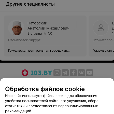
Другие специалисты
Паторский
Анатолий Михайлович
3 отзыва
1.0
1
Стоматолог-хирург
Стоматолог-
Гомельская центральная городская
Гомельская 
стоматологическая поликлиника
стоматологи
О проекте
Новости проекта
Размещение рекламы
Обработка файлов cookie
Медицинский маркетинг
Публичный договор
Пользовательское соглашение
Способы оплаты
Наш сайт использует файлы cookie для обеспечения
удобства пользователей сайта, его улучшения, сбора
Вакансии
Партнеры
статистики и предоставления персонализированных
Написать руководителю 103.by
рекомендаций.