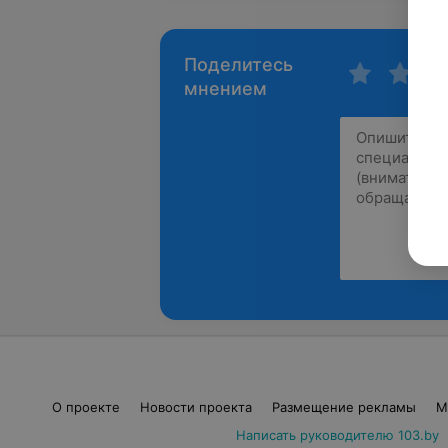
Поделитесь
мнением
О проекте
Новости проекта
Размещение рекламы
М
Написать руководителю 103.by