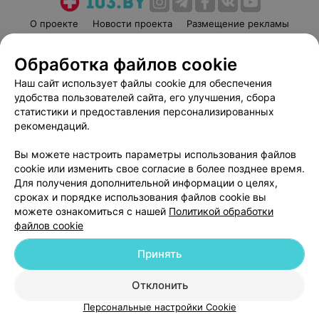
О проекте
Новости проекта
Размещение рекламы
Медицинский маркетинг
Публичный договор
Обработка файлов cookie
Пользовательское соглашение
Способы оплаты
Наш сайт использует файлы cookie для обеспечения
Вакансии
Партнеры
удобства пользователей сайта, его улучшения, сбора
Написать руководителю 103.by
статистики и предоставления персонализированных
Написать в поддержку
рекомендаций.
Персональные настройки cookie
Вы можете настроить параметры использования файлов
Обработка персональных данных
cookie или изменить свое согласие в более позднее время.
Для получения дополнительной информации о целях,
сроках и порядке использования файлов cookie вы
можете ознакомиться с нашей
Политикой обработки
файлов cookie
Принять
© 2026 ООО «Артокс Лаб», УНП 191700409
| 220012, Республика Беларусь,
г. Минск, улица Толбухина, 2, пом. 16 | help@103.by
Отклонить
Служба поддержки
+375 291212755
Персональные настройки Cookie