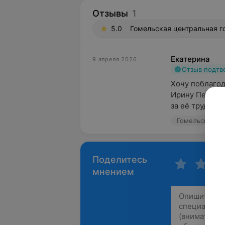
Отзывы
1
5.0
Гомельская центральная г
Екатерина
9 апреля 2026
Отзыв подт
Хочу поблагод
Ирину Петровн
за её труд и за
Поделитесь
мнением