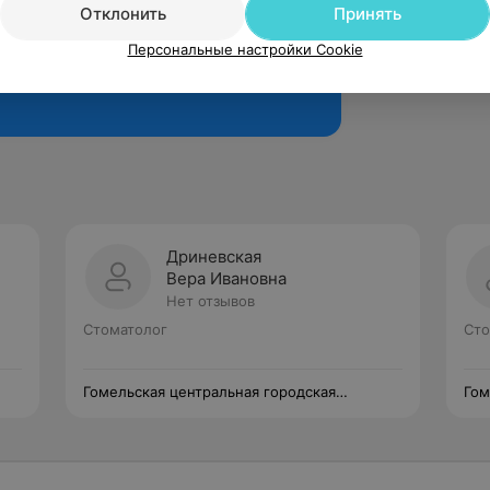
Отклонить
Принять
Персональные настройки Cookie
Рекомендую
Дриневская
Вера Ивановна
Нет отзывов
Стоматолог
Сто
Гомельская центральная городская
Гом
стоматологическая поликлиника
сто