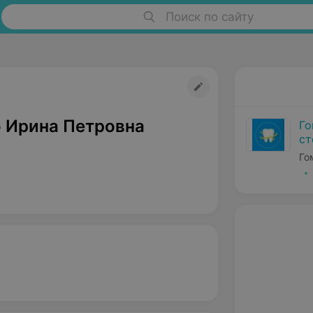
Поиск по сайту
 Ирина Петровна
Го
ст
Го