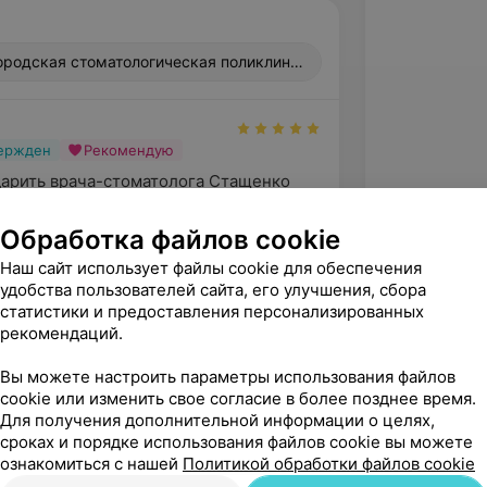
ородская стоматологическая поликлиника, ул. Клермон-Ферран,
вержден
Рекомендую
арить врача-стоматолога Стащенко 
у и выразить огромную благодарность 
боту.Сегод...
Обработка файлов cookie
Гомельская центральная городская стоматологическая поликлиника, ул. Клермон-Ферран, 5
Наш сайт использует файлы cookie для обеспечения
удобства пользователей сайта, его улучшения, сбора
статистики и предоставления персонализированных
рекомендаций.
Вы можете настроить параметры использования файлов
cookie или изменить свое согласие в более позднее время.
Для получения дополнительной информации о целях,
сроках и порядке использования файлов cookie вы можете
ознакомиться с нашей
Политикой обработки файлов cookie