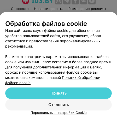
О проекте
Новости проекта
Размещение рекламы
Медицинский маркетинг
Публичный договор
Обработка файлов cookie
Пользовательское соглашение
Способы оплаты
Наш сайт использует файлы cookie для обеспечения
Вакансии
Партнеры
удобства пользователей сайта, его улучшения, сбора
Написать руководителю 103.by
статистики и предоставления персонализированных
Написать в поддержку
рекомендаций.
Персональные настройки cookie
Вы можете настроить параметры использования файлов
Обработка персональных данных
cookie или изменить свое согласие в более позднее время.
Для получения дополнительной информации о целях,
сроках и порядке использования файлов cookie вы
можете ознакомиться с нашей
Политикой обработки
файлов cookie
Принять
© 2026 ООО «Артокс Лаб», УНП 191700409
| 220012, Республика Беларусь,
г. Минск, улица Толбухина, 2, пом. 16 | help@103.by
Отклонить
Служба поддержки
+375 291212755
Персональные настройки Cookie