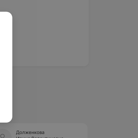
Долженкова
Ивано