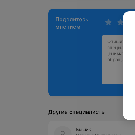
Поделитесь
мнением
Другие специалисты
Бышик