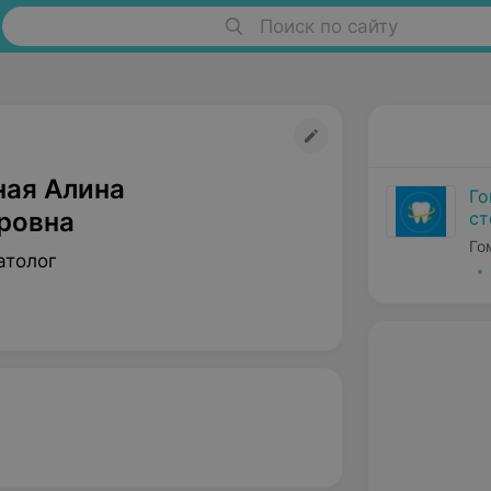
Поиск по сайту
ная Алина
Го
ровна
ст
Го
атолог