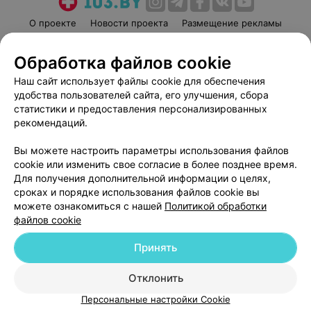
О проекте
Новости проекта
Размещение рекламы
Медицинский маркетинг
Публичный договор
Обработка файлов cookie
Пользовательское соглашение
Способы оплаты
Наш сайт использует файлы cookie для обеспечения
Вакансии
Партнеры
удобства пользователей сайта, его улучшения, сбора
Написать руководителю 103.by
статистики и предоставления персонализированных
Написать в поддержку
рекомендаций.
Персональные настройки cookie
Вы можете настроить параметры использования файлов
Обработка персональных данных
cookie или изменить свое согласие в более позднее время.
Для получения дополнительной информации о целях,
сроках и порядке использования файлов cookie вы
можете ознакомиться с нашей
Политикой обработки
файлов cookie
Принять
© 2026 ООО «Артокс Лаб», УНП 191700409
| 220012, Республика Беларусь,
г. Минск, улица Толбухина, 2, пом. 16 | help@103.by
Отклонить
Служба поддержки
+375 291212755
Персональные настройки Cookie