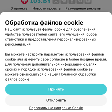
О проекте
Новости проекта
Размещение рекламы
Медицинский маркетинг
Публичный договор
Обработка файлов cookie
Пользовательское соглашение
Способы оплаты
Наш сайт использует файлы cookie для обеспечения
Вакансии
Партнеры
удобства пользователей сайта, его улучшения, сбора
Написать руководителю 103.by
статистики и предоставления персонализированных
Написать в поддержку
рекомендаций.
Персональные настройки cookie
Вы можете настроить параметры использования файлов
Обработка персональных данных
cookie или изменить свое согласие в более позднее время.
Для получения дополнительной информации о целях,
сроках и порядке использования файлов cookie вы
можете ознакомиться с нашей
Политикой обработки
файлов cookie
Принять
© 2026 ООО «Артокс Лаб», УНП 191700409
| 220012, Республика Беларусь,
г. Минск, улица Толбухина, 2, пом. 16 | help@103.by
Отклонить
Служба поддержки
+375 291212755
Персональные настройки Cookie