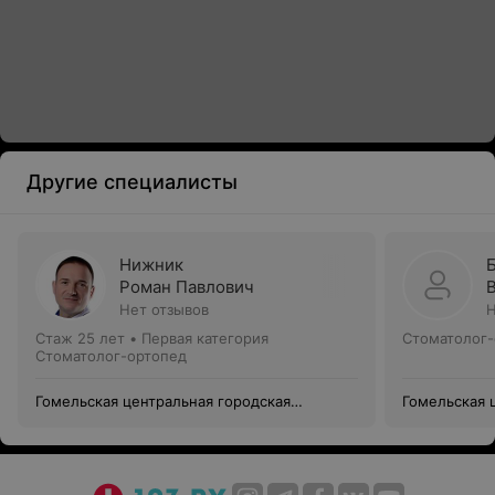
Другие специалисты
Нижник
Роман Павлович
Нет отзывов
Н
Стаж 25 лет
•
Первая категория
Стоматолог-
Стоматолог-ортопед
Гомельская центральная городская
Гомельская 
стоматологическая поликлиника
стоматологи