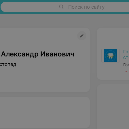
Поиск по сайту
Го
 Александр Иванович
ст
ртопед
Го