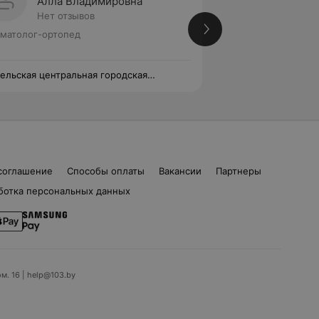
Алла Владимировна
Влади
Нет отзывов
Нет от
матолог-ортопед
Стоматолог-ортоп
ельская центральная городская
Гомельская центра
матологическая поликлиника
стоматологическа
соглашение
Способы оплаты
Вакансии
Партнеры
ботка персональных данных
ом. 16 | help@103.by