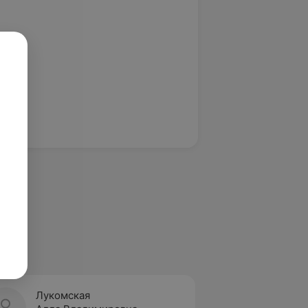
Лукомская
Семак