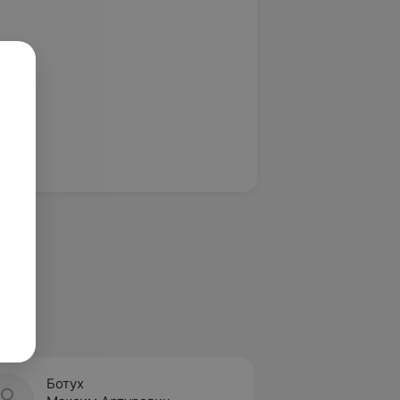
Ботух
Бриле