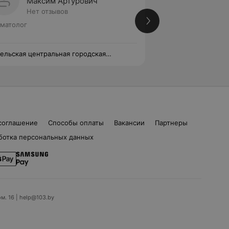
Максим Артурович
Снежа
Нет отзывов
Нет от
матолог
Стоматолог
ельская центральная городская
Гомельская центра
матологическая поликлиника
стоматологическа
соглашение
Способы оплаты
Вакансии
Партнеры
ботка персональных данных
ом. 16 | help@103.by