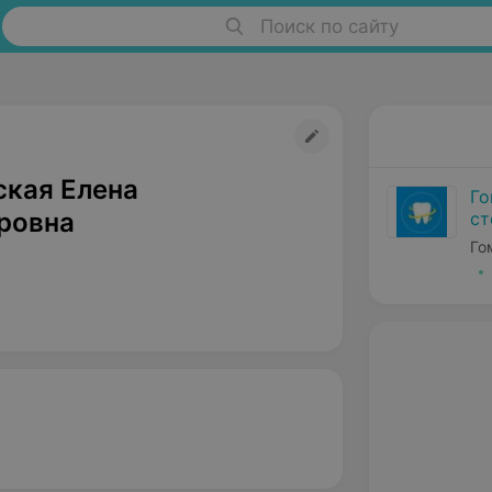
Поиск по сайту
ская Елена
Го
ровна
ст
Го