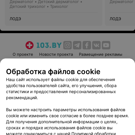
Дерматолог • Детский дерматолог •
Дерматолог 
Детский трихолог • Трихолог
ЛОДЭ
ЛОДЭ
О проекте
Новости проекта
Размещение рекламы
Медицинский маркетинг
Публичный договор
Обработка файлов cookie
Пользовательское соглашение
Способы оплаты
Наш сайт использует файлы cookie для обеспечения
Вакансии
Партнеры
удобства пользователей сайта, его улучшения, сбора
Написать руководителю 103.by
статистики и предоставления персонализированных
Написать в поддержку
рекомендаций.
Персональные настройки cookie
Вы можете настроить параметры использования файлов
Обработка персональных данных
cookie или изменить свое согласие в более позднее время.
Для получения дополнительной информации о целях,
сроках и порядке использования файлов cookie вы
можете ознакомиться с нашей
Политикой обработки