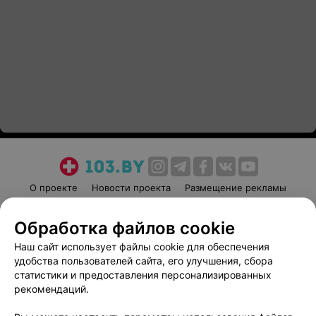
О проекте
Новости проекта
Размещение рекламы
Медицинский маркетинг
Публичный договор
Обработка файлов cookie
Пользовательское соглашение
Способы оплаты
Наш сайт использует файлы cookie для обеспечения
Вакансии
Партнеры
удобства пользователей сайта, его улучшения, сбора
Написать руководителю 103.by
статистики и предоставления персонализированных
Написать в поддержку
рекомендаций.
Персональные настройки cookie