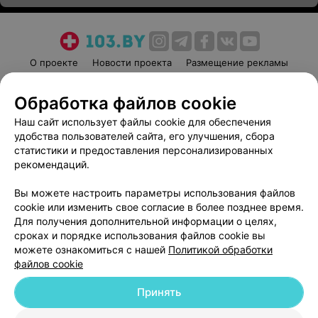
О проекте
Новости проекта
Размещение рекламы
Медицинский маркетинг
Публичный договор
Обработка файлов cookie
Пользовательское соглашение
Способы оплаты
Наш сайт использует файлы cookie для обеспечения
Вакансии
Партнеры
удобства пользователей сайта, его улучшения, сбора
Написать руководителю 103.by
статистики и предоставления персонализированных
Написать в поддержку
рекомендаций.
Персональные настройки cookie
Вы можете настроить параметры использования файлов
Обработка персональных данных
cookie или изменить свое согласие в более позднее время.
Для получения дополнительной информации о целях,
сроках и порядке использования файлов cookie вы
можете ознакомиться с нашей
Политикой обработки
файлов cookie
Принять
© 2026 ООО «Артокс Лаб», УНП 191700409
| 220012, Республика Беларусь,
г. Минск, улица Толбухина, 2, пом. 16 | help@103.by