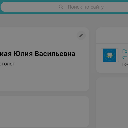
Поиск по сайту
Го
кая Юлия Васильевна
ст
атолог
Го