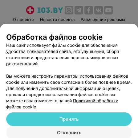
О проекте
Новости проекта
Размещение рекламы
Медицинский маркетинг
Публичный договор
Обработка файлов cookie
Пользовательское соглашение
Способы оплаты
Наш сайт использует файлы cookie для обеспечения
Вакансии
Партнеры
удобства пользователей сайта, его улучшения, сбора
Написать руководителю 103.by
статистики и предоставления персонализированных
Написать в поддержку
рекомендаций.
Персональные настройки cookie
Вы можете настроить параметры использования файлов
Обработка персональных данных
cookie или изменить свое согласие в более позднее время.
Для получения дополнительной информации о целях,
сроках и порядке использования файлов cookie вы
можете ознакомиться с нашей
Политикой обработки
файлов cookie
Принять
© 2026 ООО «Артокс Лаб», УНП 191700409
| 220012, Республика Беларусь,
г. Минск, улица Толбухина, 2, пом. 16 | help@103.by
Отклонить