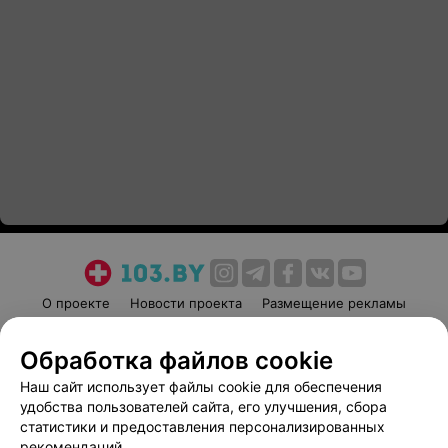
О проекте
Новости проекта
Размещение рекламы
Медицинский маркетинг
Публичный договор
Обработка файлов cookie
Пользовательское соглашение
Способы оплаты
Наш сайт использует файлы cookie для обеспечения
Вакансии
Партнеры
удобства пользователей сайта, его улучшения, сбора
Написать руководителю 103.by
статистики и предоставления персонализированных
Написать в поддержку
рекомендаций.