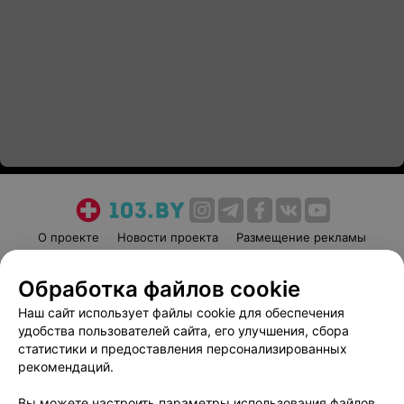
О проекте
Новости проекта
Размещение рекламы
Медицинский маркетинг
Публичный договор
Обработка файлов cookie
Пользовательское соглашение
Способы оплаты
Наш сайт использует файлы cookie для обеспечения
Вакансии
Партнеры
удобства пользователей сайта, его улучшения, сбора
Написать руководителю 103.by
статистики и предоставления персонализированных
Написать в поддержку
рекомендаций.
Персональные настройки cookie
Вы можете настроить параметры использования файлов