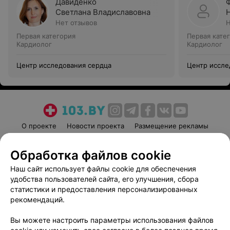
Давиденко
Светлана Владиславовна
Нет отзывов
Н
Первая категория
Первая кате
Кардиолог
Кардиолог
Центр исследования сердца
Центр иссле
О проекте
Новости проекта
Размещение рекламы
Медицинский маркетинг
Публичный договор
Обработка файлов cookie
Пользовательское соглашение
Способы оплаты
Наш сайт использует файлы cookie для обеспечения
Вакансии
Партнеры
удобства пользователей сайта, его улучшения, сбора
Написать руководителю 103.by
статистики и предоставления персонализированных
Написать в поддержку
рекомендаций.
Персональные настройки cookie
Вы можете настроить параметры использования файлов
Обработка персональных данных