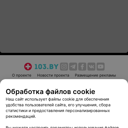
О проекте
Новости проекта
Размещение рекламы
Медицинский маркетинг
Публичный договор
Обработка файлов cookie
Пользовательское соглашение
Способы оплаты
Наш сайт использует файлы cookie для обеспечения
Вакансии
Партнеры
удобства пользователей сайта, его улучшения, сбора
Написать руководителю 103.by
статистики и предоставления персонализированных
Написать в поддержку
рекомендаций.
Персональные настройки cookie
Вы можете настроить параметры использования файлов