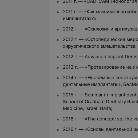
2011 г. — «CAD-CAM Технология
2011 г. — «Как максимально изб
имплантатах?»;
2012 г. — «Окклюзия и артикуляци
2012 г. — «Ортопедические меро
хирургического вмешательства.
2012 г. — Advanced Implant Denistr
2013 г. — «Протезирование на и
2014 г. — «Несъёмные конструкц
дентальные имплантаты», БелМ
2015 г. — Seminar in implant dent
School of Graduate Dentistry Ram
Medicine, Israel, Haifa;
2016 г. — «The concept: set the v
2016 г. — «Основы дентальной 