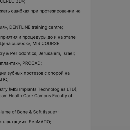
 CEREC 3D»;
ежать ошибках при протезировании на
я», DENTLINE training centre;
приятия и процедуры до и на этапе
 Цена ошибок», MIS COURSE;
y & Periodontics, Jerusalem, Israel;
мплантах», PROCAD;
ии зубных протезов с опорой на
АПО;
istry (MIS Implants Technologies LTD),
bam Health Care Campus Faculty of
olume of Bone & Soft tissue»;
имплантации», БелМАПО;