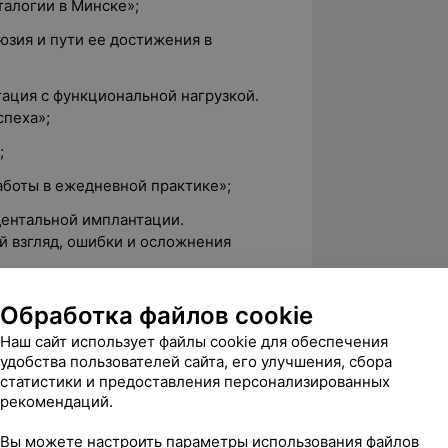
талогии в Минске»;
юзия и пути ее достижения в
ация с функциональной нагрузкой.
спеха»;
;
аботы в ежедневной практике»;
дентальной имплантации.
й взгляд, ошибки и осложнения
ния», NOBEL Procera;
Обработка файлов cookie
кой реабилитации: от одиночной
Наш сайт использует файлы cookie для обеспечения
удобства пользователей сайта, его улучшения, сбора
статистики и предоставления персонализированных
кой реабилитации: от одиночной
рекомендаций.
Вы можете настроить параметры использования файлов
 и гидрокинетического лазеров в