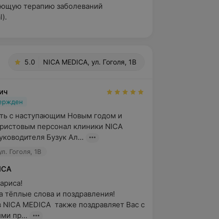
ющую терапию заболеваний
).
5.0
NICA MEDICA, ул. Гоголя, 1B
ич
вержден
ть с наступающим Новым годом и 
ристовым персонал клиники NICA 
уководителя Бузук Ал...
л. Гоголя, 1B
ICA
риса!

 тёплые слова и поздравления! 

 NICA MEDICA  также поздравляет Вас с 
ми пр...