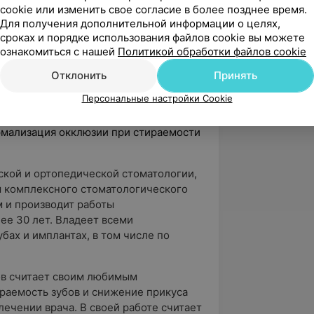
cookie или изменить свое согласие в более позднее время.
вёрдых тканей полости рта»;
Для получения дополнительной информации о целях,
тация пациентов со значительной
сроках и порядке использования файлов cookie вы можете
венная нагрузка на 4-х имплантатах —
ознакомиться с нашей
Политикой обработки файлов cookie
Отклонить
Принять
матологии», Нейрофункциональный
Персональные настройки Cookie
ологии;
ормализация окклюзии при стираемости
ской и ортопедической стоматологии,
м комплексного стоматологического
 и производит работы
ее 30 лет. Владеет всеми
бах и имплантах, в том числе по
ов считает своим любимым
раемость зубов и снижение прикуса
ечении врача. В своей работе считает