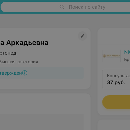
Поиск по сайту
ла Аркадьевна
NI
ртопед
Бре
Высшая категория
твержден
Консульта
37 руб.