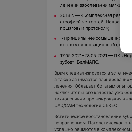
лечении заболеваний мягких и т
2018 г. — «Комплексная реабили
атрофией челюстей. Непосредст
пошаговый протокол»;
«Принципы нейромышечной сто
институт инновационной стомат
17.05.2021–28.05.2021 — ПК «Н
зубов», БелМАПО.
Врач специализируется в эстетиче
а также занимается планирование
лечения. Обладает богатым опытом
исключительного качества уже бол
технологиями протезирования на зу
CAD/CAM технологии CEREC.
Эстетическое восстановление зуб
направлением. Патологическая сти
успешно решаются в комплексном л