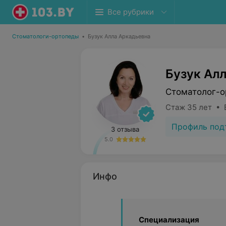
Все рубрики
Стоматологи-ортопеды
•
Бузук Алла Аркадьевна
Бузук Ал
Стоматолог-о
Стаж 35 лет • 
Профиль под
3 отзыва
5.0
Инфо
Специализация