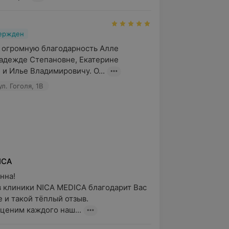
вержден
 огромную благодарность Алле 
адежде Степановне, Екатерине 
и Илье Владимировичу. О...
л. Гоголя, 1B
ICA
на!

 клиники NICA MEDICA благодарит Вас 
 и такой тёплый отзыв.

ценим каждого наш...