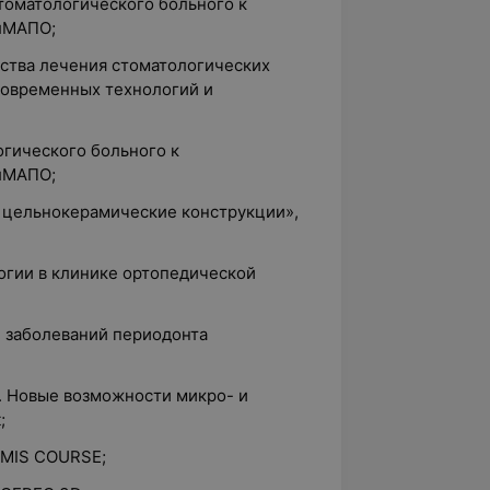
томатологического больного к
лМАПО;
ества лечения стоматологических
современных технологий и
огического больного к
лМАПО;
д цельнокерамические конструкции»,
огии в клинике ортопедической
е заболеваний периодонта
а. Новые возможности микро- и
;
, MIS COURSE;