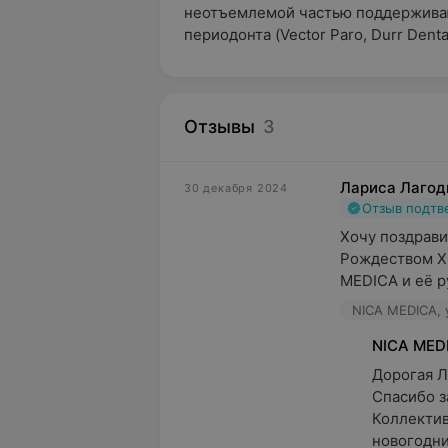
неотъемлемой частью поддержива
периодонта (Vector Paro, Durr Dental
Отзывы
3
Лариса Лагод
30 декабря 2024
Отзыв подт
Хочу поздрави
Рождеством Х
MEDICA и её р
NICA MEDICA, у
NICA MED
Дорогая Ла
Спасибо за
Коллектив
новогодни