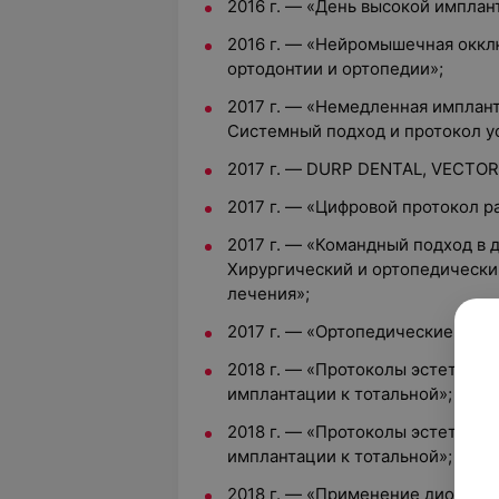
2016 г. — «День высокой имплан
2016 г. — «Нейромышечная оккл
ортодонтии и ортопедии»;
2017 г. — «Немедленная имплант
Системный подход и протокол у
2017 г. — DURP DENTAL, VECTOR
2017 г. — «Цифровой протокол р
2017 г. — «Командный подход в 
Хирургический и ортопедически
лечения»;
2017 г. — «Ортопедические реше
2018 г. — «Протоколы эстетичес
имплантации к тотальной»;
2018 г. — «Протоколы эстетичес
имплантации к тотальной»;
2018 г. — «Применение диодного