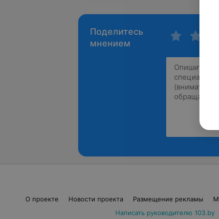
Поделитесь
мнением
О проекте
Новости проекта
Размещение рекламы
М
Написать руководителю 103.by